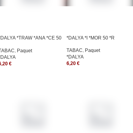
*DALYA *TRAW *ANA *CE 50
*DALYA *I *MOR 50 *R
*R
TABAC
,
Paquet
TABAC
,
Paquet
*DALYA
*DALYA
6,20
€
6,20
€