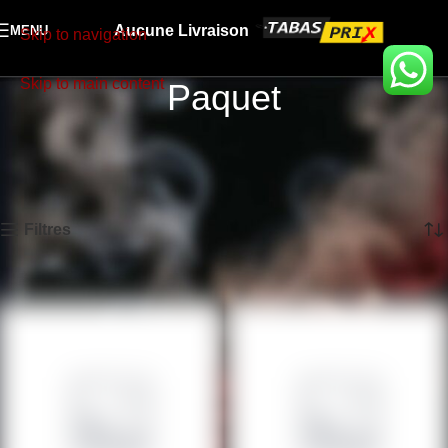
Aucune Livraison
MENU
Skip to navigation
Skip to main content
Paquet
Accueil
TABAC
Paquet
Page 27
Affichage de 313–320 sur 320 résultats
Filtres