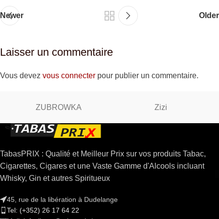
Newer
Older
Laisser un commentaire
Vous devez
vous connecter
pour publier un commentaire.
ZUBROWKA
Zizi
TabasPRIX : Qualité et Meilleur Prix sur vos produits Tabac,
Cigarettes, Cigares et une Vaste Gamme d'Alcools incluant
Whisky, Gin et autres Spiritueux
45, rue de la libération à Dudelange
Tel: (+352) 26 17 64 22