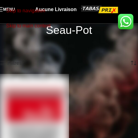
Aucune Livraison
MENU
Skip to navigation
Skip to main content
Seau-Pot
Accueil
TABAC
Seau-Pot
Voici le seul résultat
Filtres