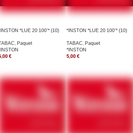
*INSTON *LUE 20 100’* (10)
*INSTON *LUE 20 100’* (10)
*aquet
*aquet
TABAC
,
Paquet
TABAC
,
Paquet
*INSTON
*INSTON
5,00
€
5,00
€