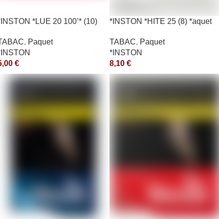
*INSTON *LUE 20 100’* (10)
*INSTON *HITE 25 (8) *aquet
*aquet
TABAC
,
Paquet
TABAC
,
Paquet
*INSTON
*INSTON
8,10
€
5,00
€