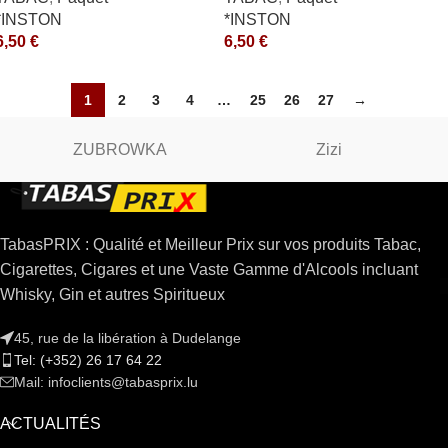
*INSTON
*INSTON
6,50
€
6,50
€
1
2
3
4
…
25
26
27
→
ZUBROWKA
Zizi
TabasPRIX : Qualité et Meilleur Prix sur vos produits Tabac,
Cigarettes, Cigares et une Vaste Gamme d'Alcools incluant
Whisky, Gin et autres Spiritueux
45, rue de la libération à Dudelange
Tel: (+352) 26 17 64 22
Mail: infoclients@tabasprix.lu
ACTUALITÉS