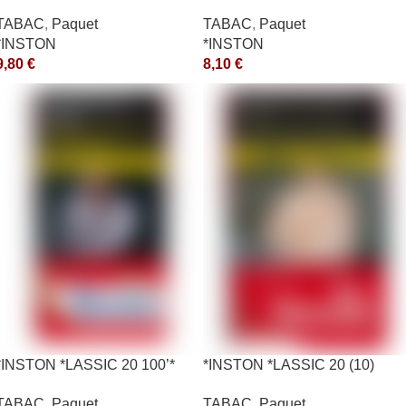
*aquet
*aquet
TABAC
,
Paquet
TABAC
,
Paquet
*INSTON
*INSTON
9,80
€
8,10
€
*INSTON *LASSIC 20 100’*
*INSTON *LASSIC 20 (10)
(10) *aquet
*aquet
TABAC
,
Paquet
TABAC
,
Paquet