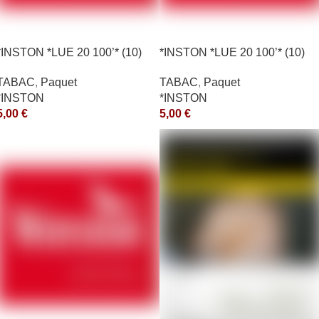
*INSTON *LUE 20 100’* (10)
*INSTON *LUE 20 100’* (10)
*aquet
*aquet
TABAC
,
Paquet
TABAC
,
Paquet
*INSTON
*INSTON
5,00
€
5,00
€