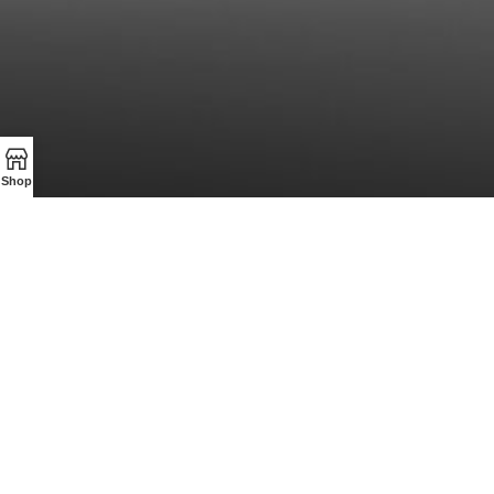
Shop
ZUBROWKA
Zizi
TabasPRIX : Qualité et Meilleur Prix sur vos produits Tabac,
Cigarettes, Cigares et une Vaste Gamme d'Alcools incluant
Whisky, Gin et autres Spiritueux
45, rue de la libération à Dudelange
Tel: (+352) 26 17 64 22
Mail: infoclients@tabasprix.lu