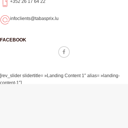
+352 26 17 64 22
infoclients@tabasprix.lu
FACEBOOK
[rev_slider slidertitle= »Landing Content 1″ alias= »landing-
content-1″]