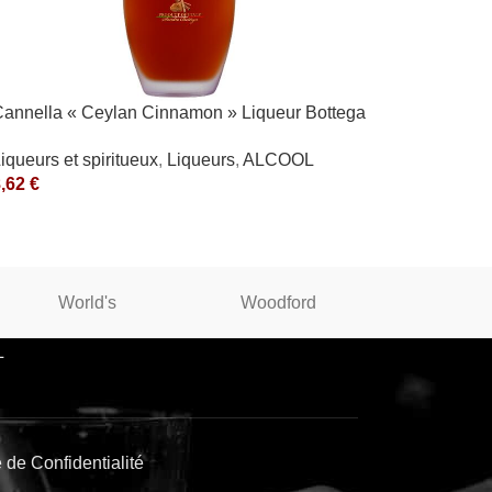
annella « Ceylan Cinnamon » Liqueur Bottega
SpA
iqueurs et spiritueux
,
Liqueurs
,
ALCOOL
8,62
€
World's
Woodford
WINST
L
e de Confidentialité