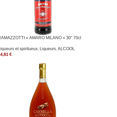
RAMAZZOTTI « AMARO MILANO » 30° 70cl
iqueurs et spiritueux
,
Liqueurs
,
ALCOOL
14,81
€