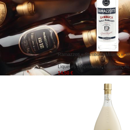
Ramazzoti « Sambuca Milano » 38°
Liqueurs et spiritueux
,
Liqueurs
,
A
14,50
€