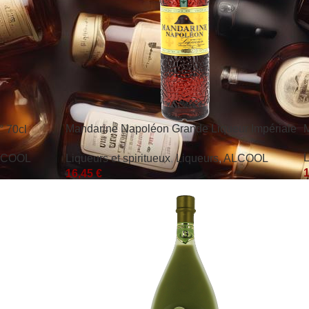
Mandarine Napoléon Grande Liqueur Impériale
M
 70cl
38°
L
LCOOL
Liqueurs et spiritueux
,
Liqueurs
,
ALCOOL
16,45
€