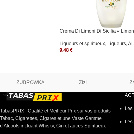
Crema Di Limoni Di Sicilia « Limon
50cl Bottega SpA
Liqueurs et spiritueux
,
Liqueurs
,
A
9,48
€
ZUBROWKA
Zizi
Z
ACT
Les 
TabasPRIX : Qualité et Meilleur Prix sur vos produits
Tabac, Cigarettes, Cigares et une Vaste Gamme
Les 
d'Alcools incluant Whisky, Gin et autres Spiritueux