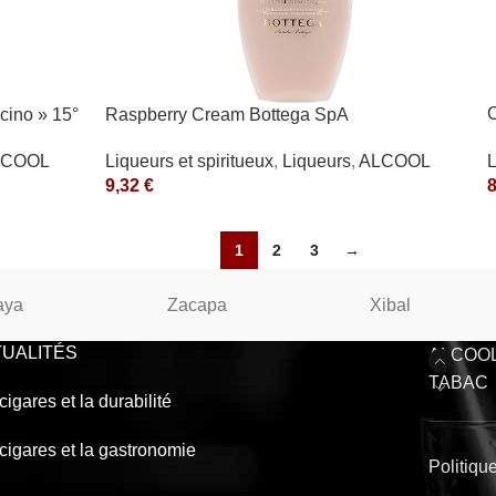
C
cino » 15°
Raspberry Cream Bottega SpA
Liqueurs et spiritueux
,
Liqueurs
,
ALCOOL
L
LCOOL
9,32
€
1
2
3
→
aya
Zacapa
Xibal
UALITÉS
ALCOO
TABAC
cigares et la durabilité
cigares et la gastronomie
Politiqu