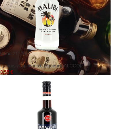
alibu 21° 70cl
iqueurs et spiritueux
,
Liqueurs
,
ALCOOL
13,55
€