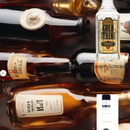
Prix :
0 €
—
40 €
FILTRER
CATÉGORIES DE
PRODUITS
Gold Strike « Cinnamon Schnapps 
ALCOOL
40° 50cl
Liqueurs et spiritueux
,
Liqueurs
,
A
TABAC
13,55
€
TAGS
Promo