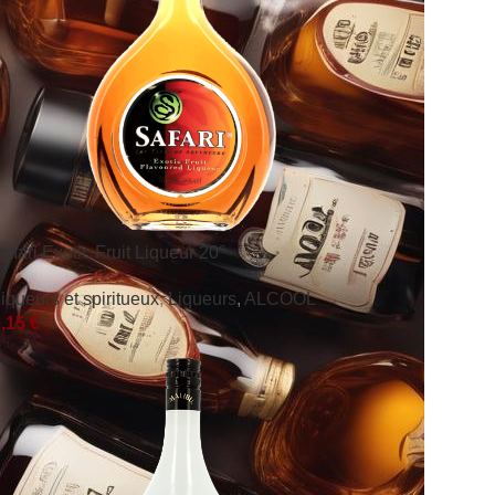
afari Exotic Fruit Liqueur 20°
iqueurs et spiritueux
,
Liqueurs
,
ALCOOL
9,15
€