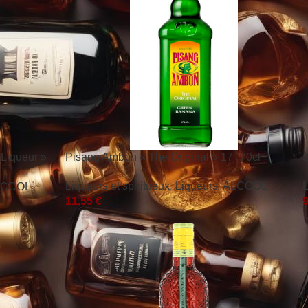
Liqueur »
Pisang Ambon « The Original » 17° 70cl
S
Liqueurs et spiritueux
,
Liqueurs
,
ALCOOL
L
LCOOL
11,55
€