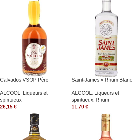
Calvados VSOP Père
Saint-James « Rhum Blanc
Magloire
Agricole » 40°
ALCOOL
,
Liqueurs et
ALCOOL
,
Liqueurs et
spiritueux
spiritueux
,
Rhum
26,15
€
11,70
€