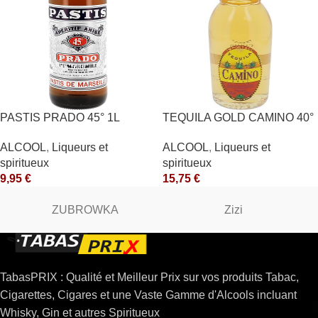
PASTIS PRADO 45° 1L
TEQUILA GOLD CAMINO 40°
ALCOOL
,
Liqueurs et
ALCOOL
,
Liqueurs et
spiritueux
spiritueux
9,95
€
15,75
€
ZUBROWKA
Zizi
TabasPRIX : Qualité et Meilleur Prix sur vos produits Tabac,
Cigarettes, Cigares et une Vaste Gamme d'Alcools incluant
Whisky, Gin et autres Spiritueux