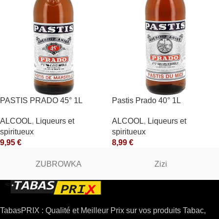
PASTIS PRADO 45° 1L
Pastis Prado 40° 1L
ALCOOL
,
Liqueurs et
ALCOOL
,
Liqueurs et
spiritueux
spiritueux
9,95
€
8,99
€
ZUBROWKA
Zizi
TabasPRIX : Qualité et Meilleur Prix sur vos produits Tabac,