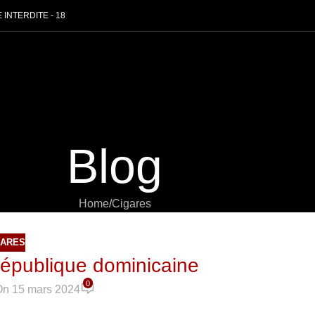
 INTERDITE - 18
Blog
Home
Cigares
GARES
 République dominicaine
0
On 15 mars 2024