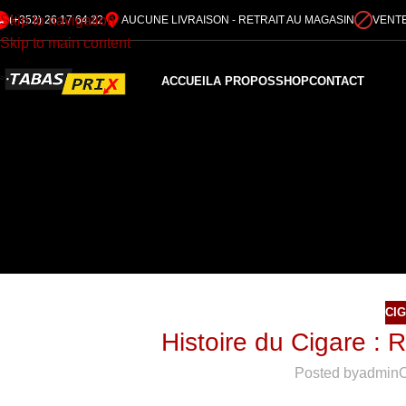
Skip to navigation
(+352) 26 17 64 22
AUCUNE LIVRAISON - RETRAIT AU MAGASIN
VENTE
Skip to main content
ACCUEIL
A PROPOS
SHOP
CONTACT
CI
Histoire du Cigare :
Posted by
admin