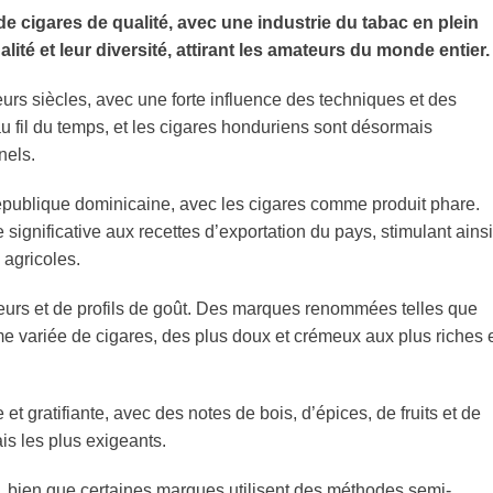
 cigares de qualité, avec une industrie du tabac en plein
ité et leur diversité, attirant les amateurs du monde entier.
urs siècles, avec une forte influence des techniques et des
au fil du temps, et les cigares honduriens sont désormais
nels.
épublique dominicaine, avec les cigares comme produit phare.
ignificative aux recettes d’exportation du pays, stimulant ainsi
agricoles.
veurs et de profils de goût. Des marques renommées telles que
e variée de cigares, des plus doux et crémeux aux plus riches 
t gratifiante, avec des notes de bois, d’épices, de fruits et de
ais les plus exigeants.
, bien que certaines marques utilisent des méthodes semi-