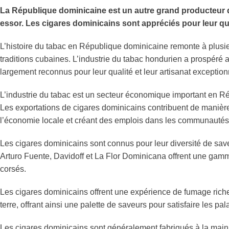
La République dominicaine est un autre grand producteur de
essor. Les cigares dominicains sont appréciés pour leur qual
L’histoire du tabac en République dominicaine remonte à plusie
traditions cubaines. L’industrie du tabac hondurien a prospéré 
largement reconnus pour leur qualité et leur artisanat exception
L’industrie du tabac est un secteur économique important en R
Les exportations de cigares dominicains contribuent de manière s
l’économie locale et créant des emplois dans les communautés 
Les cigares dominicains sont connus pour leur diversité de sa
Arturo Fuente, Davidoff et La Flor Dominicana offrent une gamm
corsés.
Les cigares dominicains offrent une expérience de fumage riche e
terre, offrant ainsi une palette de saveurs pour satisfaire les pal
Les cigares dominicains sont généralement fabriqués à la main