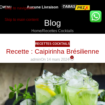
Aucune Livraison
MENU
Skip to navigation
Skip to main content
Blog
Home
Recettes Cocktails
RECETTES COCKTAILS
Recette : Caipirinha Brésilienne
0
admin
On 14 mars 2024