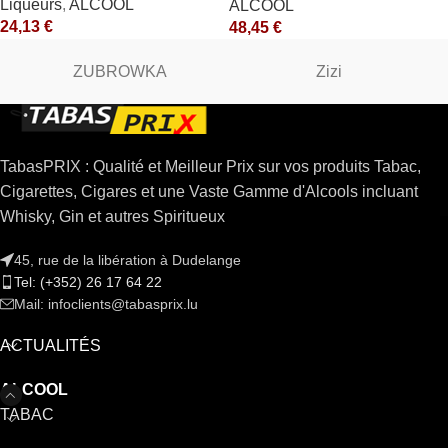
Liqueurs
,
ALCOOL
ALCOOL
24,13
€
48,45
€
ZUBROWKA
Zizi
TabasPRIX : Qualité et Meilleur Prix sur vos produits Tabac,
Cigarettes, Cigares et une Vaste Gamme d'Alcools incluant
Whisky, Gin et autres Spiritueux
45, rue de la libération à Dudelange
Tel: (+352) 26 17 64 22
Mail: infoclients@tabasprix.lu
ACTUALITÉS
ALCOOL
TABAC