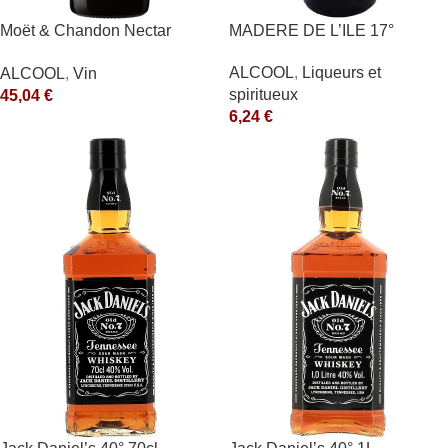
Moët & Chandon Nectar
MADERE DE L’ILE 17°
Impérial Moët & Chandon
ALCOOL
,
Liqueurs et
ALCOOL
,
Vin
Blanc
spiritueux
45,04
€
6,24
€