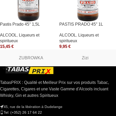
Pastis Prado 45° 1,5L
PASTIS PRADO 45° 1L
ALCOOL
,
Liqueurs et
ALCOOL
,
Liqueurs et
spiritueux
spiritueux
15,45
€
9,95
€
ZUBROWKA
Zizi
TabasPRIX : Qualité et Meilleur Prix sur vos produits Tabac,
Cigarettes, Cigares et une Vaste Gamme d'Alcools incluant
Whisky, Gin et autres Spiritueux
45, rue de la libération à Dudelange
Tel: (+352) 26 17 64 22