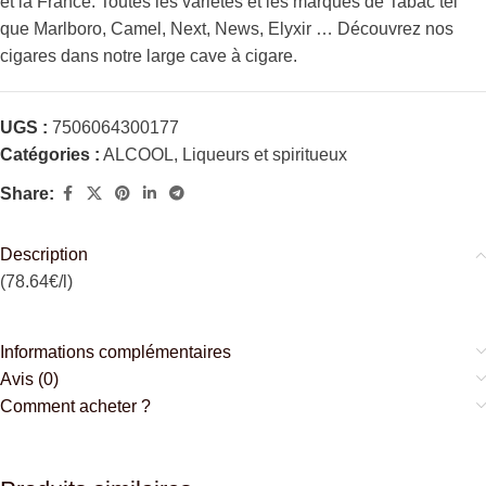
et la France. Toutes les variétés et les marques de Tabac tel
que Marlboro, Camel, Next, News, Elyxir … Découvrez nos
cigares dans notre large cave à cigare.
UGS :
7506064300177
Catégories :
ALCOOL
,
Liqueurs et spiritueux
Share:
Description
(78.64€/l)
Informations complémentaires
Avis (0)
Comment acheter ?