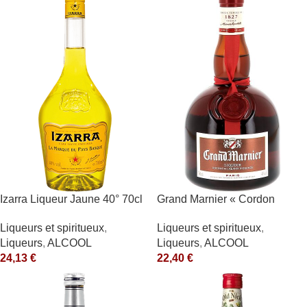
Izarra Liqueur Jaune 40° 70cl
Grand Marnier « Cordon
Rouge » 40° Marnier-
Liqueurs et spiritueux
,
Liqueurs et spiritueux
,
Lapostolle
Liqueurs
,
ALCOOL
Liqueurs
,
ALCOOL
24,13
€
22,40
€