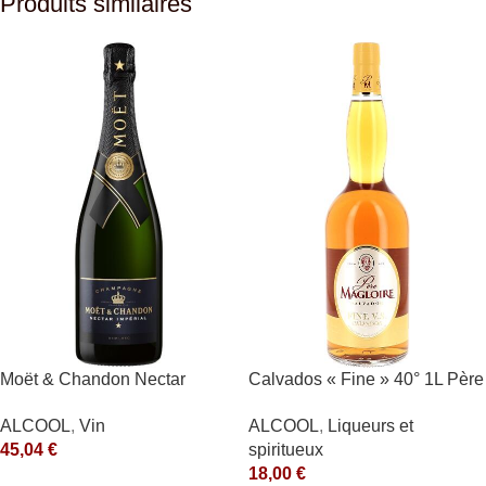
Produits similaires
Moët & Chandon Nectar
Calvados « Fine » 40° 1L Père
Impérial Moët & Chandon
Magloire
ALCOOL
,
Vin
ALCOOL
,
Liqueurs et
Blanc
45,04
€
spiritueux
18,00
€