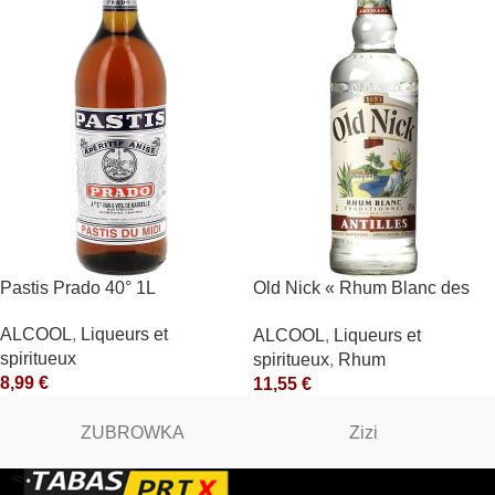
Pastis Prado 40° 1L
Old Nick « Rhum Blanc des
Antilles » 40° Antilles
ALCOOL
,
Liqueurs et
ALCOOL
,
Liqueurs et
Françaises
spiritueux
spiritueux
,
Rhum
8,99
€
11,55
€
ZUBROWKA
Zizi