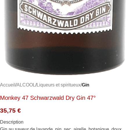
Accueil
ALCOOL
Liqueurs et spiritueux
Gin
Monkey 47 Schwarzwald Dry Gin 47°
35,75
€
Description
Gin au saveur de lavande, pin, sec, airelle, botanique, doux,