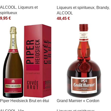
V.S.O.P. 40° Rémy Martin
ALCOOL
,
Liqueurs et
Liqueurs et spiritueux
,
Brandy
,
spiritueux
ALCOOL
9,95
€
48,45
€
Piper Heidsieck Brut en étui
Grand Marnier « Cordon
Piper Heidsieck Blanc
Rouge » 40° Marnier-