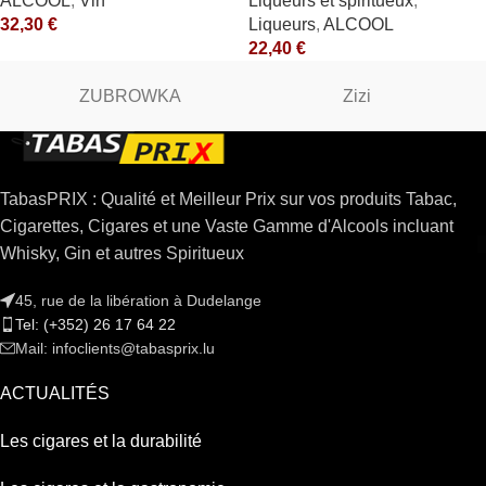
ALCOOL
,
Vin
Liqueurs et spiritueux
,
Lapostolle
32,30
€
Liqueurs
,
ALCOOL
22,40
€
ZUBROWKA
Zizi
TabasPRIX : Qualité et Meilleur Prix sur vos produits Tabac,
Cigarettes, Cigares et une Vaste Gamme d'Alcools incluant
Whisky, Gin et autres Spiritueux
45, rue de la libération à Dudelange
Tel: (+352) 26 17 64 22
Mail: infoclients@tabasprix.lu
ACTUALITÉS
Les cigares et la durabilité