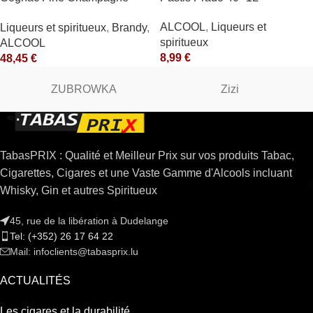
V.S.O.P. 40° Rémy Martin
ALCOOL
,
Liqueurs et
Liqueurs et spiritueux
,
Brandy
,
spiritueux
ALCOOL
8,99
€
48,45
€
ZUBROWKA
Zizi
TabasPRIX : Qualité et Meilleur Prix sur vos produits Tabac,
Cigarettes, Cigares et une Vaste Gamme d'Alcools incluant
Whisky, Gin et autres Spiritueux
45, rue de la libération à Dudelange
Tel: (+352) 26 17 64 22
Mail: infoclients@tabasprix.lu
ACTUALITÉS
Les cigares et la durabilité