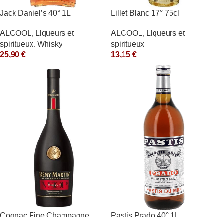
Jack Daniel’s 40° 1L
Lillet Blanc 17° 75cl
ALCOOL
,
Liqueurs et
ALCOOL
,
Liqueurs et
spiritueux
,
Whisky
spiritueux
25,90
€
13,15
€
Cognac Fine Champagne
Pastis Prado 40° 1L