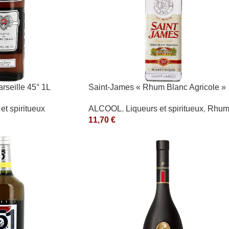
rseille 45° 1L
Saint-James « Rhum Blanc Agricole »
40°
et spiritueux
ALCOOL
,
Liqueurs et spiritueux
,
Rhu
11,70
€