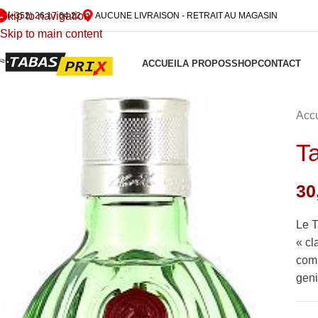
Skip to navigation
(+352) 26 17 64 22
AUCUNE LIVRAISON - RETRAIT AU MAGASIN
Skip to main content
ACCUEIL
A PROPOS
SHOP
CONTACT
Accu
T
30
Le T
« cl
comp
geni