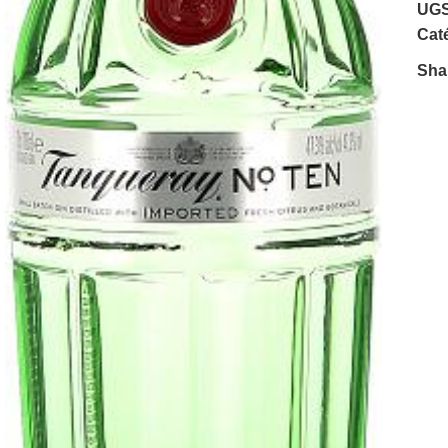
UGS
Caté
Sha