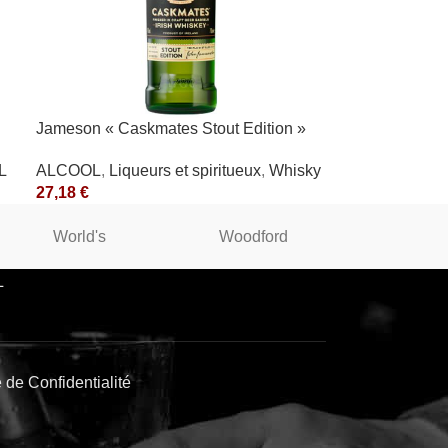
Jameson « Caskmates Stout Edition »
40°
L
ALCOOL
,
Liqueurs et spiritueux
,
Whisky
27,18
€
World's
Woodford
WINST
L
e de Confidentialité