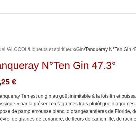
eil
ALCOOL
Liqueurs et spiritueux
Gin
Tanqueray N°Ten Gin 4
anqueray N°Ten Gin 47.3°
,25
€
anqueray Ten est un gin au goût inimitable à la fois fin et puissant
assique » par la présence d’agrumes frais plutôt que d’agrumes s
osé de pamplemousse blanc, d’oranges entières de Floride, de
èvre, de graines de coriandre, de fleurs de camomille, de racine