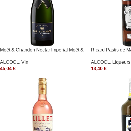
Moët & Chandon Nectar Impérial Moët &
Ricard Pastis de Ma
Chandon Blanc
ALCOOL
,
Liqueurs 
ALCOOL
,
Vin
13,40
€
45,04
€