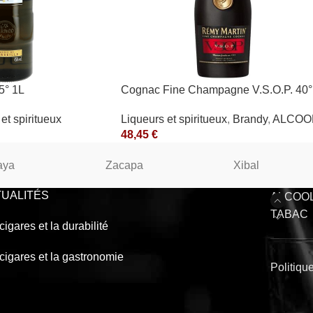
5° 1L
Cognac Fine Champagne V.S.O.P. 40°
Rémy Martin
et spiritueux
Liqueurs et spiritueux
,
Brandy
,
ALCOO
48,45
€
aya
Zacapa
Xibal
UALITÉS
ALCOO
TABAC
cigares et la durabilité
cigares et la gastronomie
Politiqu