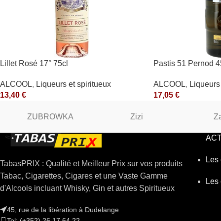
Lillet Rosé 17° 75cl
Pastis 51 Pernod 4
ALCOOL
,
Liqueurs et spiritueux
ALCOOL
,
Liqueurs 
13,40
€
17,05
€
ZUBROWKA
Zizi
Z
ACT
Les 
TabasPRIX : Qualité et Meilleur Prix sur vos produits
Tabac, Cigarettes, Cigares et une Vaste Gamme
Les 
d'Alcools incluant Whisky, Gin et autres Spiritueux
45, rue de la libération à Dudelange
Tel: (+352) 26 17 64 22