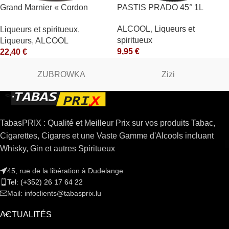
Grand Marnier « Cordon
PASTIS PRADO 45° 1L
Rouge » 40° Marnier-
ALCOOL
,
Liqueurs et
Liqueurs et spiritueux
,
Lapostolle
spiritueux
Liqueurs
,
ALCOOL
9,95
€
22,40
€
ZUBROWKA
Zizi
TabasPRIX : Qualité et Meilleur Prix sur vos produits Tabac,
Cigarettes, Cigares et une Vaste Gamme d'Alcools incluant
Whisky, Gin et autres Spiritueux
45, rue de la libération à Dudelange
Tel: (+352) 26 17 64 22
Mail: infoclients@tabasprix.lu
ACTUALITÉS