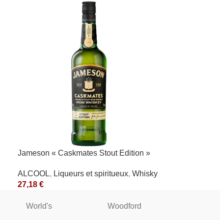
Jameson « Caskmates Stout Edition »
40°
ALCOOL
,
Liqueurs et spiritueux
,
Whisky
27,18
€
World's
Woodford
WINST