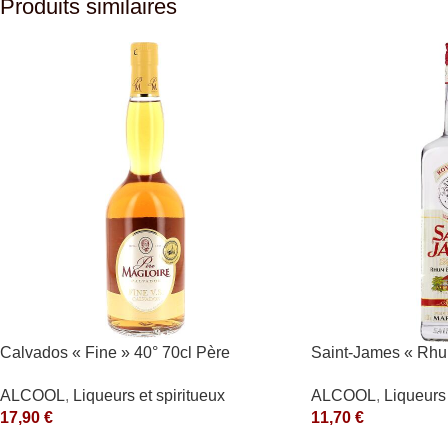
Produits similaires
Calvados « Fine » 40° 70cl Père
Saint-James « Rhu
Magloire
40°
ALCOOL
,
Liqueurs et spiritueux
ALCOOL
,
Liqueurs 
17,90
€
11,70
€