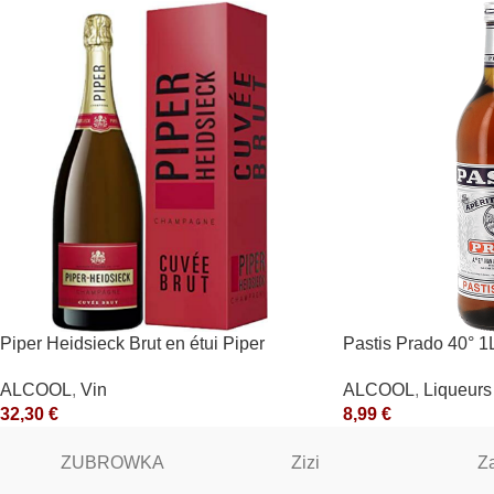
Piper Heidsieck Brut en étui Piper
Pastis Prado 40° 1
Heidsieck Blanc
ALCOOL
,
Liqueurs 
ALCOOL
,
Vin
8,99
€
32,30
€
ZUBROWKA
Zizi
Z