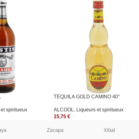
L
TEQUILA GOLD CAMINO 40°
et spiritueux
ALCOOL
,
Liqueurs et spiritueux
15,75
€
aya
Zacapa
Xibal