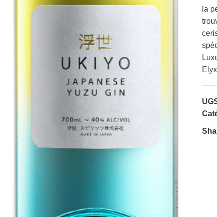
la p
trou
ceri
spéc
Luxe
Elyx
UGS
Caté
Sha