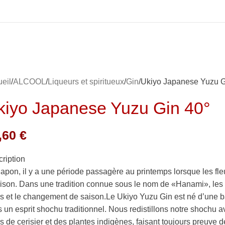
eil
ALCOOL
Liqueurs et spiritueux
Gin
Ukiyo Japanese Yuzu G
kiyo Japanese Yuzu Gin 40°
,60
€
ription
apon, il y a une période passagère au printemps lorsque les fleu
aison. Dans une tradition connue sous le nom de «Hanami», les 
rs et le changement de saison.Le Ukiyo Yuzu Gin est né d’une ba
 un esprit shochu traditionnel. Nous redistillons notre shochu
rs de cerisier et des plantes indigènes, faisant toujours preuve d