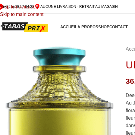
Skip to navigation
(+352) 26 17 64 22
AUCUNE LIVRAISON - RETRAIT AU MAGASIN
Skip to main content
ACCUEIL
A PROPOS
SHOP
CONTACT
Accu
U
36
Desc
Au J
flor
fleu
dans
fleu