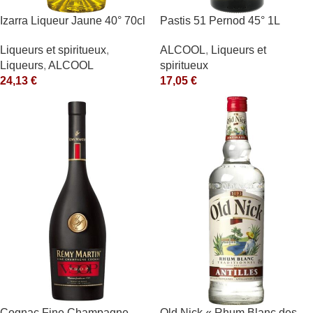
Izarra Liqueur Jaune 40° 70cl
Pastis 51 Pernod 45° 1L
Liqueurs et spiritueux
,
ALCOOL
,
Liqueurs et
Liqueurs
,
ALCOOL
spiritueux
24,13
€
17,05
€
Cognac Fine Champagne
Old Nick « Rhum Blanc des