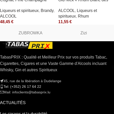
V.S.O.P. 40° Rémy Martin
Antilles » 40° Antilles
Liqueurs et spiritueux
,
Brandy
,
ALCOOL
,
Liqueurs et
Françaises
ALCOOL
spiritueux
,
Rhum
48,45
€
11,55
€
ZUBROWKA
Zizi
TabasPRIX : Qualité et Meilleur Prix sur vos produits Tabac,
Cigarettes, Cigares et une Vaste Gamme d'Alcools incluant
Whisky, Gin et autres Spiritueux
45, rue de la libération à Dudelange
Tel: (+352) 26 17 64 22
Mail: infoclients@tabasprix.lu
ACTUALITÉS
Les cigares et la durabilité