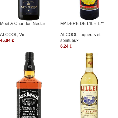
Moët & Chandon Nectar
MADERE DE L’ILE 17°
Impérial Moët & Chandon
ALCOOL
,
Liqueurs et
ALCOOL
,
Vin
Blanc
spiritueux
45,04
€
6,24
€