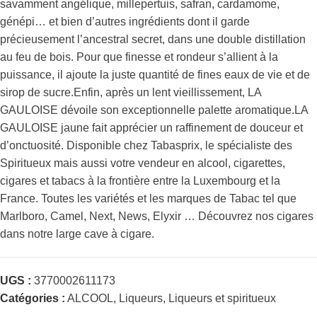
savamment angélique, millepertuis, safran, cardamome,
génépi… et bien d’autres ingrédients dont il garde
précieusement l’ancestral secret, dans une double distillation
au feu de bois. Pour que finesse et rondeur s’allient à la
puissance, il ajoute la juste quantité de fines eaux de vie et de
sirop de sucre.Enfin, après un lent vieillissement, LA
GAULOISE dévoile son exceptionnelle palette aromatique.LA
GAULOISE jaune fait apprécier un raffinement de douceur et
d’onctuosité. Disponible chez Tabasprix, le spécialiste des
Spiritueux mais aussi votre vendeur en alcool, cigarettes,
cigares et tabacs à la frontière entre la Luxembourg et la
France. Toutes les variétés et les marques de Tabac tel que
Marlboro, Camel, Next, News, Elyxir … Découvrez nos cigares
dans notre large cave à cigare.
UGS :
3770002611173
Catégories :
ALCOOL
,
Liqueurs
,
Liqueurs et spiritueux