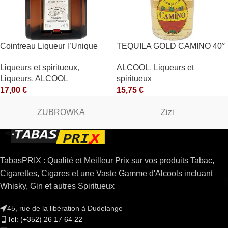
Cointreau Liqueur l’Unique
TEQUILA GOLD CAMINO 40°
40° 70cl
ALCOOL
,
Liqueurs et
Liqueurs et spiritueux
,
spiritueux
Liqueurs
,
ALCOOL
15,75
€
17,00
€
ZUBROWKA
Zizi
TabasPRIX : Qualité et Meilleur Prix sur vos produits Tabac,
Cigarettes, Cigares et une Vaste Gamme d'Alcools incluant
Whisky, Gin et autres Spiritueux
45, rue de la libération à Dudelange
Tel: (+352) 26 17 64 22