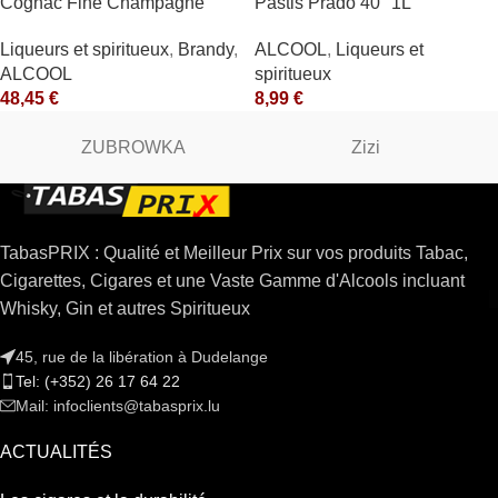
Cognac Fine Champagne
Pastis Prado 40° 1L
V.S.O.P. 40° Rémy Martin
ALCOOL
,
Liqueurs et
Liqueurs et spiritueux
,
Brandy
,
spiritueux
ALCOOL
8,99
€
48,45
€
ZUBROWKA
Zizi
TabasPRIX : Qualité et Meilleur Prix sur vos produits Tabac,
Cigarettes, Cigares et une Vaste Gamme d'Alcools incluant
Whisky, Gin et autres Spiritueux
45, rue de la libération à Dudelange
Tel: (+352) 26 17 64 22
Mail: infoclients@tabasprix.lu
ACTUALITÉS