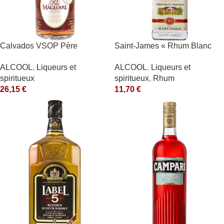
Calvados VSOP Père
Saint-James « Rhum Blanc
Magloire
Agricole » 40°
ALCOOL
,
Liqueurs et
ALCOOL
,
Liqueurs et
spiritueux
spiritueux
,
Rhum
26,15
€
11,70
€