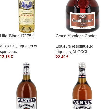
Lillet Blanc 17° 75cl
Grand Marnier « Cordon
Rouge » 40° Marnier-
ALCOOL
,
Liqueurs et
Liqueurs et spiritueux
,
Lapostolle
spiritueux
Liqueurs
,
ALCOOL
13,15
€
22,40
€