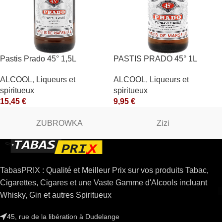
Pastis Prado 45° 1,5L
PASTIS PRADO 45° 1L
ALCOOL
,
Liqueurs et
ALCOOL
,
Liqueurs et
spiritueux
spiritueux
15,45
€
9,95
€
ZUBROWKA
Zizi
TabasPRIX : Qualité et Meilleur Prix sur vos produits Tabac,
Cigarettes, Cigares et une Vaste Gamme d'Alcools incluant
Whisky, Gin et autres Spiritueux
45, rue de la libération à Dudelange