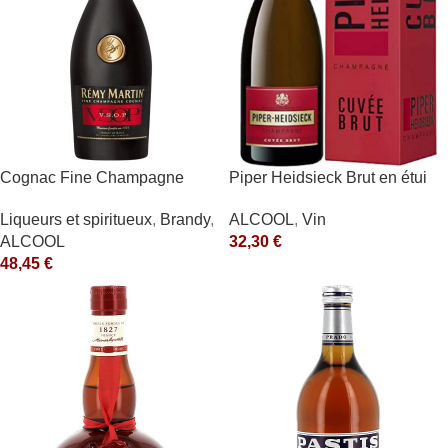
Cognac Fine Champagne
Piper Heidsieck Brut en étui
V.S.O.P. 40° Rémy Martin
Piper Heidsieck Blanc
Liqueurs et spiritueux
,
Brandy
,
ALCOOL
,
Vin
ALCOOL
32,30
€
48,45
€