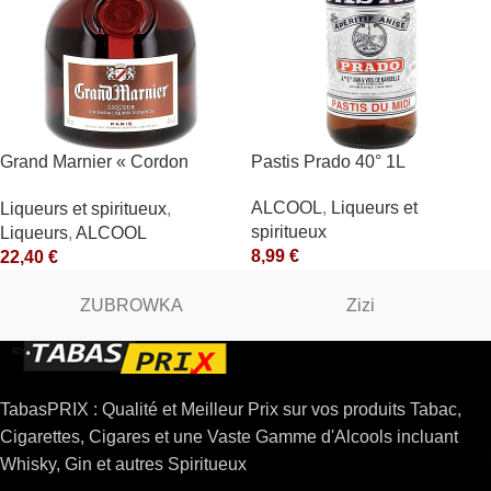
Grand Marnier « Cordon
Pastis Prado 40° 1L
Rouge » 40° Marnier-
ALCOOL
,
Liqueurs et
Liqueurs et spiritueux
,
Lapostolle
spiritueux
Liqueurs
,
ALCOOL
8,99
€
22,40
€
ZUBROWKA
Zizi
TabasPRIX : Qualité et Meilleur Prix sur vos produits Tabac,
Cigarettes, Cigares et une Vaste Gamme d'Alcools incluant
Whisky, Gin et autres Spiritueux