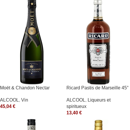
Moët & Chandon Nectar
Ricard Pastis de Marseille 45°
Impérial Moët & Chandon
1L
ALCOOL
,
Vin
ALCOOL
,
Liqueurs et
Blanc
45,04
€
spiritueux
13,40
€