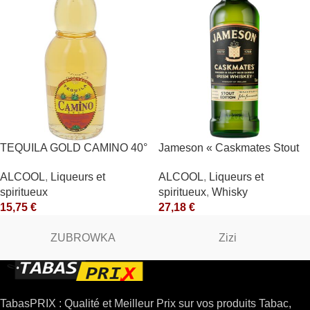
TEQUILA GOLD CAMINO 40°
Jameson « Caskmates Stout
Edition » 40°
ALCOOL
,
Liqueurs et
ALCOOL
,
Liqueurs et
spiritueux
spiritueux
,
Whisky
15,75
€
27,18
€
ZUBROWKA
Zizi
TabasPRIX : Qualité et Meilleur Prix sur vos produits Tabac,