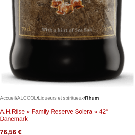
Accueil
ALCOOL
Liqueurs et spiritueux
Rhum
A.H.Riise « Family Reserve Solera » 42°
Danemark
76,56
€