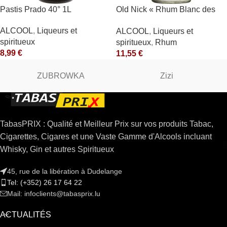
Pastis Prado 40° 1L
Old Nick « Rhum Blanc des
Antilles » 40° Antilles
ALCOOL
,
Liqueurs et
ALCOOL
,
Liqueurs et
Françaises
spiritueux
spiritueux
,
Rhum
8,99
€
11,55
€
ZUBROWKA
Zizi
TabasPRIX : Qualité et Meilleur Prix sur vos produits Tabac,
Cigarettes, Cigares et une Vaste Gamme d'Alcools incluant
Whisky, Gin et autres Spiritueux
45, rue de la libération à Dudelange
Tel: (+352) 26 17 64 22
Mail: infoclients@tabasprix.lu
ACTUALITÉS