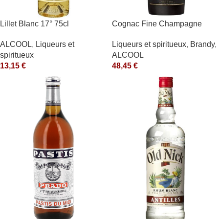
Lillet Blanc 17° 75cl
Cognac Fine Champagne
V.S.O.P. 40° Rémy Martin
ALCOOL
,
Liqueurs et
Liqueurs et spiritueux
,
Brandy
,
spiritueux
ALCOOL
13,15
€
48,45
€