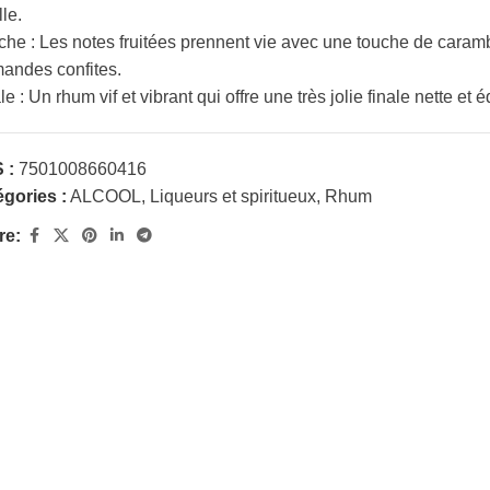
lle.
he : Les notes fruitées prennent vie avec une touche de caramb
andes confites.
le : Un rhum vif et vibrant qui offre une très jolie finale nette et é
 :
7501008660416
gories :
ALCOOL
,
Liqueurs et spiritueux
,
Rhum
re: