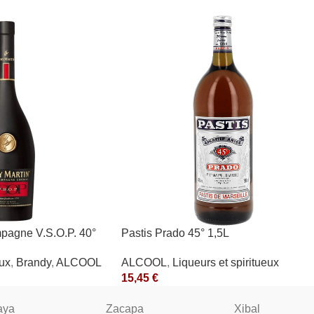
agne V.S.O.P. 40°
Pastis Prado 45° 1,5L
ALCOOL
,
Liqueurs et spiritueux
eux
,
Brandy
,
ALCOOL
15,45
€
aya
Zacapa
Xibal