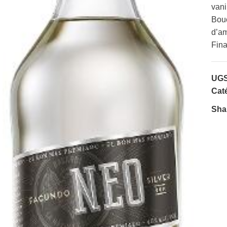
vani
Bouc
d’am
Fina
UGS
Caté
Sha