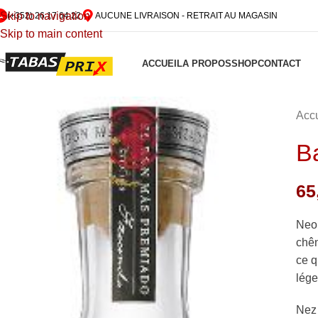
Skip to navigation
(+352) 26 17 64 22
AUCUNE LIVRAISON - RETRAIT AU MAGASIN
Skip to main content
ACCUEIL
A PROPOS
SHOP
CONTACT
Accu
B
65
Neo 
chên
ce q
lége
Nez 