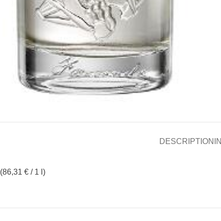
DESCRIPTION
I
(86,31 € / 1 l)