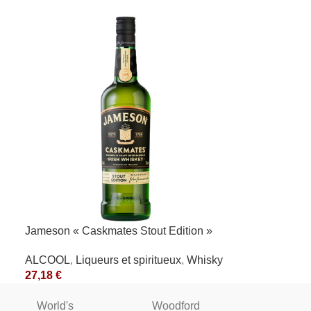
Jameson « Caskmates Stout Edition »
40°
ALCOOL
,
Liqueurs et spiritueux
,
Whisky
27,18
€
World's
Woodford
WINST