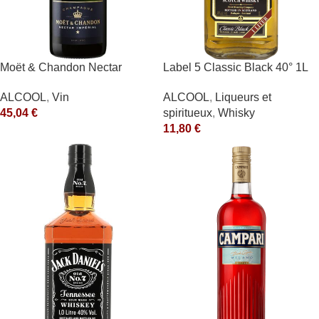
Moët & Chandon Nectar
Label 5 Classic Black 40° 1L
Impérial Moët & Chandon
ALCOOL
,
Liqueurs et
ALCOOL
,
Vin
Blanc
spiritueux
,
Whisky
45,04
€
11,80
€