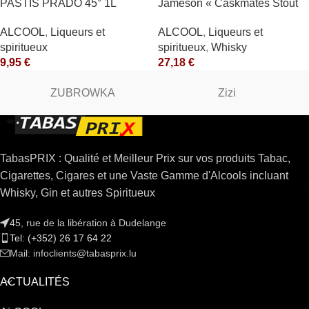
PASTIS PRADO 45° 1L
Jameson « Caskmates Stout
Edition » 40°
ALCOOL
,
Liqueurs et
ALCOOL
,
Liqueurs et
spiritueux
spiritueux
,
Whisky
9,95
€
27,18
€
ZUBROWKA
Zizi
TabasPRIX : Qualité et Meilleur Prix sur vos produits Tabac,
Cigarettes, Cigares et une Vaste Gamme d'Alcools incluant
Whisky, Gin et autres Spiritueux
45, rue de la libération à Dudelange
Tel: (+352) 26 17 64 22
Mail: infoclients@tabasprix.lu
ACTUALITÉS