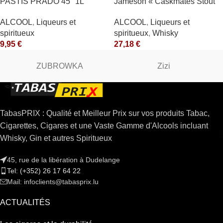
PASTIS PRADO 45° 1L
Jameson « Caskmates Stout
Edition » 40°
ALCOOL
,
Liqueurs et
ALCOOL
,
Liqueurs et
spiritueux
spiritueux
,
Whisky
9,95
€
27,18
€
ZUBROWKA
Zizi
TabasPRIX : Qualité et Meilleur Prix sur vos produits Tabac,
Cigarettes, Cigares et une Vaste Gamme d'Alcools incluant
Whisky, Gin et autres Spiritueux
45, rue de la libération à Dudelange
Tel: (+352) 26 17 64 22
Mail: infoclients@tabasprix.lu
ACTUALITÉS