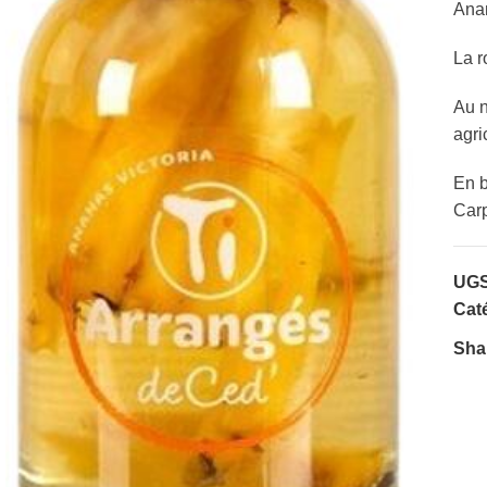
Anan
La r
Au n
agri
En b
Carp
UGS
Caté
Sha