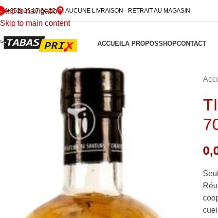
Skip to navigation
(+352) 26 17 64 22
AUCUNE LIVRAISON - RETRAIT AU MAGASIN
Skip to main content
ACCUEIL
A PROPOS
SHOP
CONTACT
Accu
T
7
0,
Seul
Réun
coop
cuei