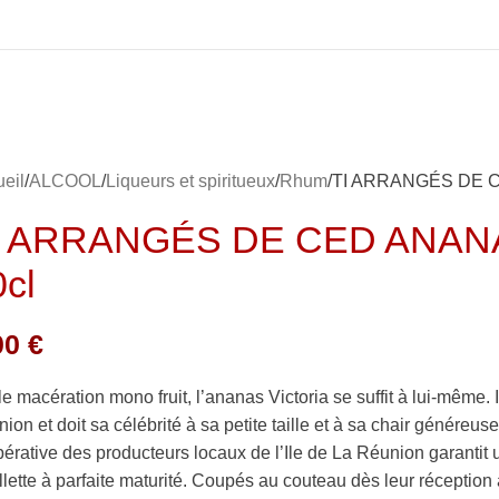
eil
ALCOOL
Liqueurs et spiritueux
Rhum
TI ARRANGÉS DE C
I ARRANGÉS DE CED ANANA
0cl
00
€
e macération mono fruit, l’ananas Victoria se suffit à lui-même. I
ion et doit sa célébrité à sa petite taille et à sa chair généreu
érative des producteurs locaux de l’Ile de La Réunion garantit 
llette à parfaite maturité. Coupés au couteau dès leur réception à