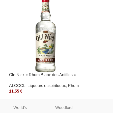
Old Nick « Rhum Blanc des Antilles »
40° Antilles Françaises
ALCOOL
,
Liqueurs et spiritueux
,
Rhum
11,55
€
World's
Woodford
WINST