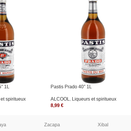
° 1L
Pastis Prado 40° 1L
et spiritueux
ALCOOL
,
Liqueurs et spiritueux
8,99
€
aya
Zacapa
Xibal