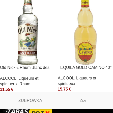
Old Nick « Rhum Blanc des
TEQUILA GOLD CAMINO 40°
Antilles » 40° Antilles
ALCOOL
,
Liqueurs et
ALCOOL
,
Liqueurs et
Françaises
spiritueux
spiritueux
,
Rhum
15,75
€
11,55
€
ZUBROWKA
Zizi