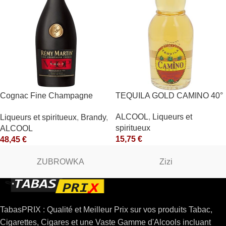
Cognac Fine Champagne
TEQUILA GOLD CAMINO 40°
V.S.O.P. 40° Rémy Martin
ALCOOL
,
Liqueurs et
Liqueurs et spiritueux
,
Brandy
,
spiritueux
ALCOOL
15,75
€
48,45
€
ZUBROWKA
Zizi
TabasPRIX : Qualité et Meilleur Prix sur vos produits Tabac,
Cigarettes, Cigares et une Vaste Gamme d'Alcools incluant