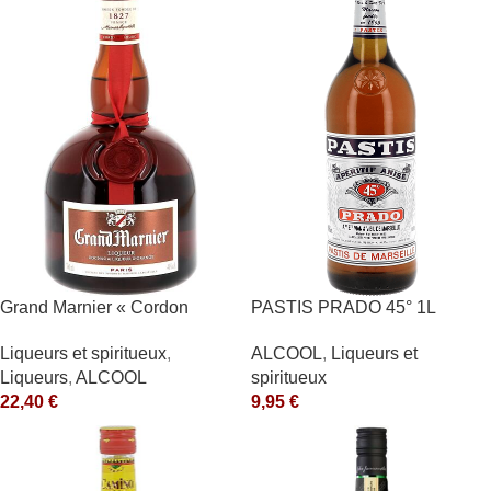
Grand Marnier « Cordon
PASTIS PRADO 45° 1L
Rouge » 40° Marnier-
ALCOOL
,
Liqueurs et
Liqueurs et spiritueux
,
Lapostolle
spiritueux
Liqueurs
,
ALCOOL
9,95
€
22,40
€