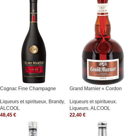
Cognac Fine Champagne
Grand Marnier « Cordon
V.S.O.P. 40° Rémy Martin
Rouge » 40° Marnier-
Liqueurs et spiritueux
,
Brandy
,
Liqueurs et spiritueux
,
Lapostolle
ALCOOL
Liqueurs
,
ALCOOL
48,45
€
22,40
€