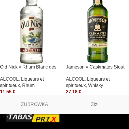
Old Nick « Rhum Blanc des
Jameson « Caskmates Stout
Antilles » 40° Antilles
Edition » 40°
ALCOOL
,
Liqueurs et
ALCOOL
,
Liqueurs et
Françaises
spiritueux
,
Rhum
spiritueux
,
Whisky
11,55
€
27,18
€
ZUBROWKA
Zizi