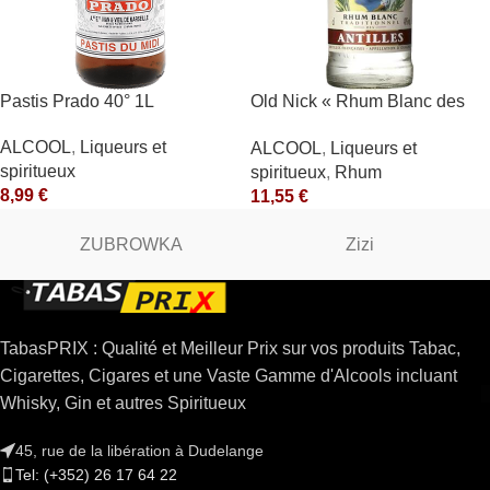
Pastis Prado 40° 1L
Old Nick « Rhum Blanc des
Antilles » 40° Antilles
ALCOOL
,
Liqueurs et
ALCOOL
,
Liqueurs et
Françaises
spiritueux
spiritueux
,
Rhum
8,99
€
11,55
€
ZUBROWKA
Zizi
TabasPRIX : Qualité et Meilleur Prix sur vos produits Tabac,
Cigarettes, Cigares et une Vaste Gamme d'Alcools incluant
Whisky, Gin et autres Spiritueux
45, rue de la libération à Dudelange
Tel: (+352) 26 17 64 22