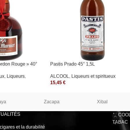
ordon Rouge » 40°
Pastis Prado 45° 1,5L
ALCOOL
,
Liqueurs et spiritueux
eux
,
Liqueurs
,
15,45
€
aya
Zacapa
Xibal
UALITÉS
ALCOO
TABAC
cigares et la durabilité