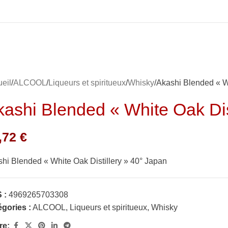
eil
ALCOOL
Liqueurs et spiritueux
Whisky
Akashi Blended « Wh
kashi Blended « White Oak Dis
,72
€
hi Blended « White Oak Distillery » 40° Japan
 :
4969265703308
gories :
ALCOOL
,
Liqueurs et spiritueux
,
Whisky
re: