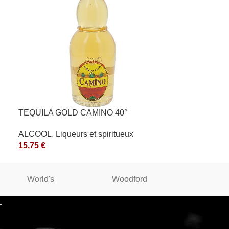
TEQUILA GOLD CAMINO 40°
ALCOOL
,
Liqueurs et spiritueux
15,75
€
World's
Woodford
WINST
L