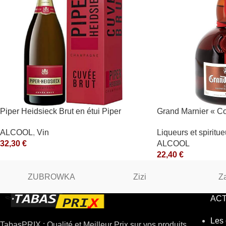
Piper Heidsieck Brut en étui Piper
Grand Marnier « C
Heidsieck Blanc
Marnier-Lapostolle
ALCOOL
,
Vin
Liqueurs et spiritu
32,30
€
ALCOOL
22,40
€
ZUBROWKA
Zizi
Z
ACT
Les 
TabasPRIX : Qualité et Meilleur Prix sur vos produits