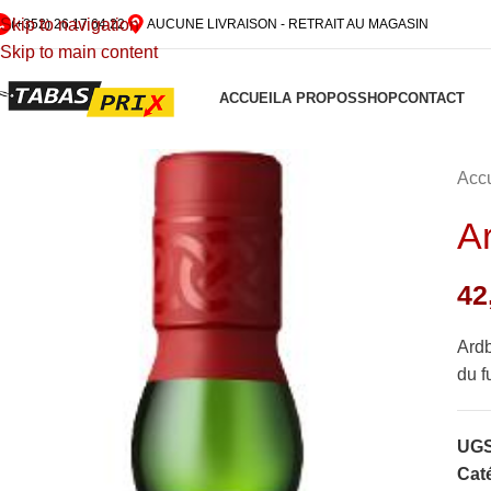
Skip to navigation
(+352) 26 17 64 22
AUCUNE LIVRAISON - RETRAIT AU MAGASIN
Skip to main content
ACCUEIL
A PROPOS
SHOP
CONTACT
Accu
A
42
Ardb
du f
UGS
Caté