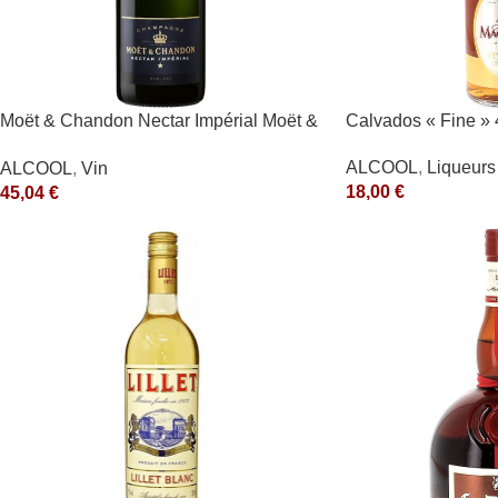
Moët & Chandon Nectar Impérial Moët &
Calvados « Fine » 
Chandon Blanc
ALCOOL
,
Liqueurs 
ALCOOL
,
Vin
18,00
€
45,04
€