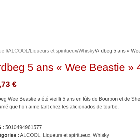
eil
ALCOOL
Liqueurs et spiritueux
Whisky
Ardbeg 5 ans « Wee 
rdbeg 5 ans « Wee Beastie » 4
,73
€
eg Wee Beastie a été vieilli 5 ans en fûts de Bourbon et de Sher
umé que l’on aime tant chez les aficionados de tourbe.
 :
5010494961577
gories :
ALCOOL
,
Liqueurs et spiritueux
,
Whisky