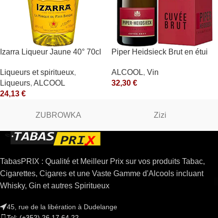
Izarra Liqueur Jaune 40° 70cl
Piper Heidsieck Brut en étui
Piper Heidsieck Blanc
Liqueurs et spiritueux
,
ALCOOL
,
Vin
Liqueurs
,
ALCOOL
32,30
€
24,13
€
ZUBROWKA
Zizi
TabasPRIX : Qualité et Meilleur Prix sur vos produits Tabac,
Cigarettes, Cigares et une Vaste Gamme d'Alcools incluant
Whisky, Gin et autres Spiritueux
45, rue de la libération à Dudelange
Tel: (+352) 26 17 64 22