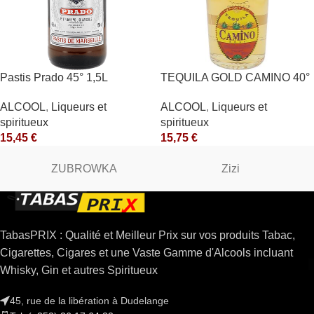
Pastis Prado 45° 1,5L
TEQUILA GOLD CAMINO 40°
ALCOOL
,
Liqueurs et
ALCOOL
,
Liqueurs et
spiritueux
spiritueux
15,45
€
15,75
€
ZUBROWKA
Zizi
TabasPRIX : Qualité et Meilleur Prix sur vos produits Tabac,
Cigarettes, Cigares et une Vaste Gamme d'Alcools incluant
Whisky, Gin et autres Spiritueux
45, rue de la libération à Dudelange