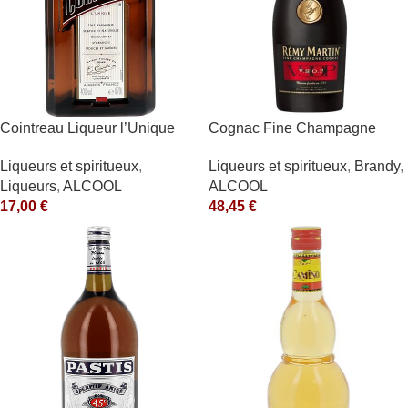
Cointreau Liqueur l’Unique
Cognac Fine Champagne
40° 70cl
V.S.O.P. 40° Rémy Martin
Liqueurs et spiritueux
,
Liqueurs et spiritueux
,
Brandy
,
Liqueurs
,
ALCOOL
ALCOOL
17,00
€
48,45
€