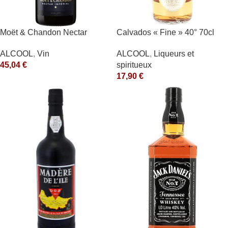
Moët & Chandon Nectar
Calvados « Fine » 40° 70cl
Impérial Moët & Chandon
Père Magloire
ALCOOL
,
Vin
ALCOOL
,
Liqueurs et
Blanc
45,04
€
spiritueux
17,90
€