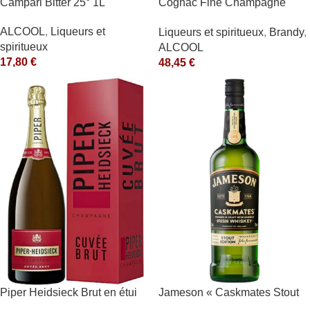
Campari Bitter 25° 1L
Cognac Fine Champagne
V.S.O.P. 40° Rémy Martin
ALCOOL
,
Liqueurs et
Liqueurs et spiritueux
,
Brandy
,
spiritueux
ALCOOL
17,80
€
48,45
€
Piper Heidsieck Brut en étui
Jameson « Caskmates Stout
Piper Heidsieck Blanc
Edition » 40°