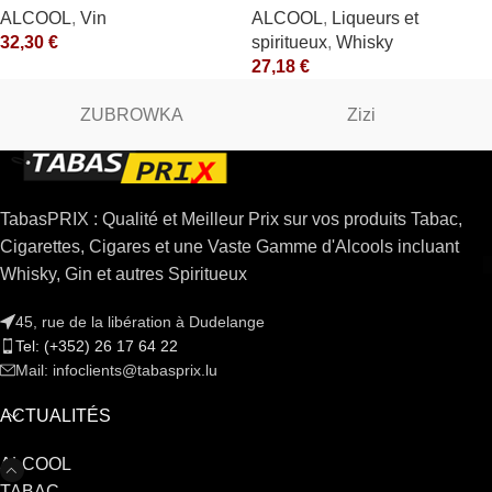
ALCOOL
,
Vin
ALCOOL
,
Liqueurs et
32,30
€
spiritueux
,
Whisky
27,18
€
ZUBROWKA
Zizi
TabasPRIX : Qualité et Meilleur Prix sur vos produits Tabac,
Cigarettes, Cigares et une Vaste Gamme d'Alcools incluant
Whisky, Gin et autres Spiritueux
45, rue de la libération à Dudelange
Tel: (+352) 26 17 64 22
Mail: infoclients@tabasprix.lu
ACTUALITÉS
ALCOOL
TABAC