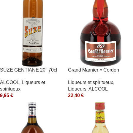
SUZE GENTIANE 20° 70cl
Grand Marnier « Cordon
Rouge » 40° Marnier-
ALCOOL
,
Liqueurs et
Liqueurs et spiritueux
,
Lapostolle
spiritueux
Liqueurs
,
ALCOOL
9,95
€
22,40
€