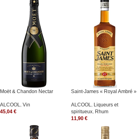
Moët & Chandon Nectar
Saint-James « Royal Ambré »
Impérial Moët & Chandon
40°
ALCOOL
,
Vin
ALCOOL
,
Liqueurs et
Blanc
45,04
€
spiritueux
,
Rhum
11,90
€