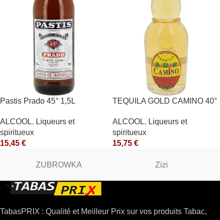
Pastis Prado 45° 1,5L
TEQUILA GOLD CAMINO 40°
ALCOOL
,
Liqueurs et
ALCOOL
,
Liqueurs et
spiritueux
spiritueux
15,45
€
15,75
€
ZUBROWKA
Zizi
TabasPRIX : Qualité et Meilleur Prix sur vos produits Tabac,