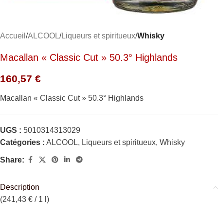
Accueil
ALCOOL
Liqueurs et spiritueux
Whisky
Macallan « Classic Cut » 50.3° Highlands
160,57
€
Macallan « Classic Cut » 50.3° Highlands
UGS :
5010314313029
Catégories :
ALCOOL
,
Liqueurs et spiritueux
,
Whisky
Share:
Description
(241,43 € / 1 l)