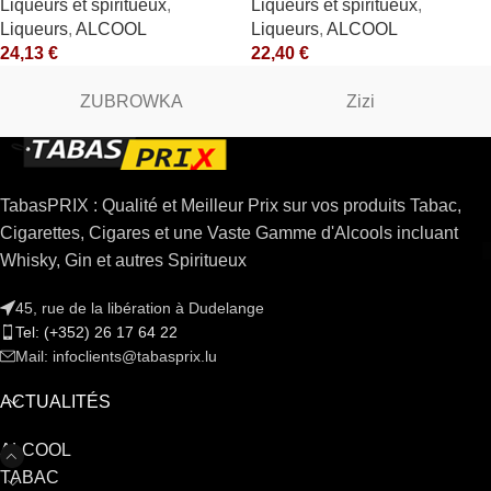
Liqueurs et spiritueux
,
Liqueurs et spiritueux
,
Lapostolle
Liqueurs
,
ALCOOL
Liqueurs
,
ALCOOL
24,13
€
22,40
€
ZUBROWKA
Zizi
TabasPRIX : Qualité et Meilleur Prix sur vos produits Tabac,
Cigarettes, Cigares et une Vaste Gamme d'Alcools incluant
Whisky, Gin et autres Spiritueux
45, rue de la libération à Dudelange
Tel: (+352) 26 17 64 22
Mail: infoclients@tabasprix.lu
ACTUALITÉS
ALCOOL
TABAC