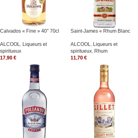
Calvados « Fine » 40° 70cl
Saint-James « Rhum Blanc
Père Magloire
Agricole » 40°
ALCOOL
,
Liqueurs et
ALCOOL
,
Liqueurs et
spiritueux
spiritueux
,
Rhum
17,90
€
11,70
€