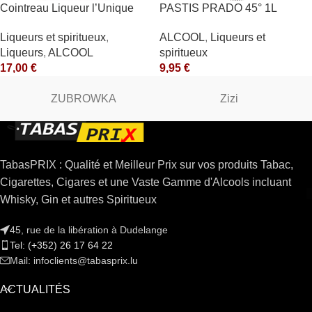
Cointreau Liqueur l’Unique
PASTIS PRADO 45° 1L
40° 70cl
ALCOOL
,
Liqueurs et
Liqueurs et spiritueux
,
spiritueux
Liqueurs
,
ALCOOL
9,95
€
17,00
€
ZUBROWKA
Zizi
TabasPRIX : Qualité et Meilleur Prix sur vos produits Tabac,
Cigarettes, Cigares et une Vaste Gamme d'Alcools incluant
Whisky, Gin et autres Spiritueux
45, rue de la libération à Dudelange
Tel: (+352) 26 17 64 22
Mail: infoclients@tabasprix.lu
ACTUALITÉS