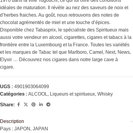
1970 dans la ville Togouchi, ce qui lui offre des conditions
idéales de maturation. Il révèle au nez des saveurs de noix et
d’herbes fraiches. Au goût, nous retrouvons des notes de
chocolat agrémentés de miel et une touche d’épices.
Disponible chez Tabasprix, le spécialiste des Spiritueux mais
aussi votre vendeur en alcool, cigarettes, cigares et tabacs à la
frontière entre la Luxembourg et la France. Toutes les variétés
et les marques de Tabac tel que Marlboro, Camel, Next, News,
Elyxir … Découvrez nos cigares dans notre large cave à
cigare.
UGS :
4901903064099
Catégories :
ALCOOL
,
Liqueurs et spiritueux
,
Whisky
Share:
Description
Pays : JAPON, JAPAN