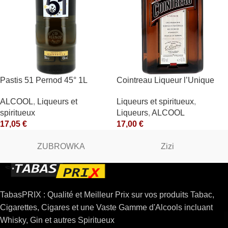
Pastis 51 Pernod 45° 1L
Cointreau Liqueur l’Unique
40° 70cl
ALCOOL
,
Liqueurs et
Liqueurs et spiritueux
,
spiritueux
Liqueurs
,
ALCOOL
17,05
€
17,00
€
ZUBROWKA
Zizi
TabasPRIX : Qualité et Meilleur Prix sur vos produits Tabac,
Cigarettes, Cigares et une Vaste Gamme d'Alcools incluant
Whisky, Gin et autres Spiritueux