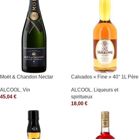
Moët & Chandon Nectar
Calvados « Fine » 40° 1L Père
Impérial Moët & Chandon
Magloire
ALCOOL
,
Vin
ALCOOL
,
Liqueurs et
Blanc
45,04
€
spiritueux
18,00
€