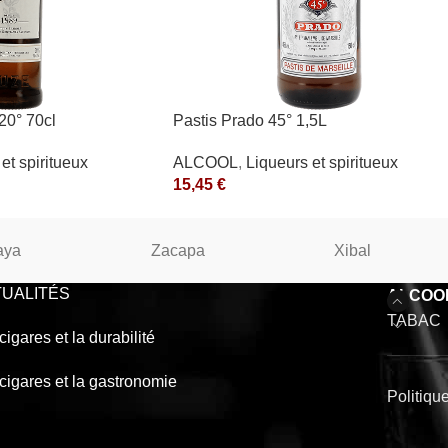
0° 70cl
Pastis Prado 45° 1,5L
et spiritueux
ALCOOL
,
Liqueurs et spiritueux
15,45
€
aya
Zacapa
Xibal
UALITÉS
ALCOO
TABAC
cigares et la durabilité
cigares et la gastronomie
Politiqu