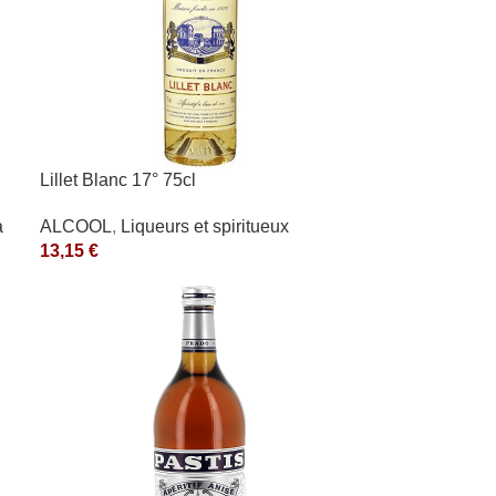
Lillet Blanc 17° 75cl
a
ALCOOL
,
Liqueurs et spiritueux
13,15
€