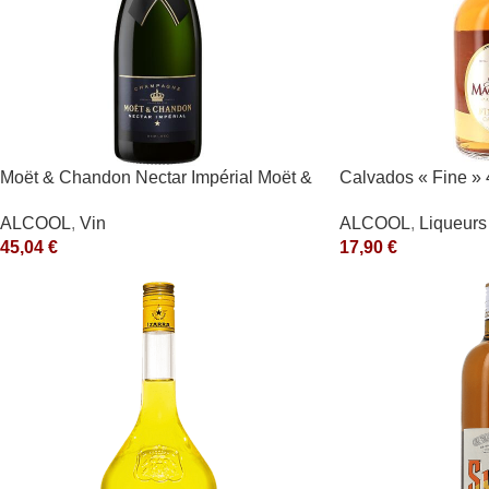
Moët & Chandon Nectar Impérial Moët &
Calvados « Fine » 
Chandon Blanc
Magloire
ALCOOL
,
Vin
ALCOOL
,
Liqueurs 
45,04
€
17,90
€