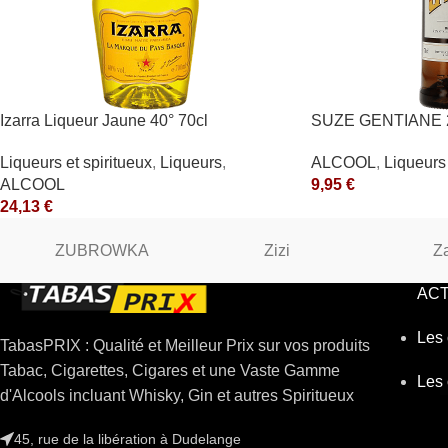
Izarra Liqueur Jaune 40° 70cl
SUZE GENTIANE 2
Liqueurs et spiritueux
,
Liqueurs
,
ALCOOL
,
Liqueurs 
ALCOOL
9,95
€
24,13
€
ZUBROWKA
Zizi
Z
ACT
Les 
TabasPRIX : Qualité et Meilleur Prix sur vos produits
Tabac, Cigarettes, Cigares et une Vaste Gamme
Les 
d'Alcools incluant Whisky, Gin et autres Spiritueux
45, rue de la libération à Dudelange