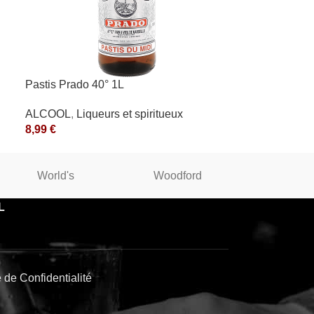
Pastis Prado 40° 1L
ALCOOL
,
Liqueurs et spiritueux
8,99
€
World's
Woodford
WINST
L
e de Confidentialité