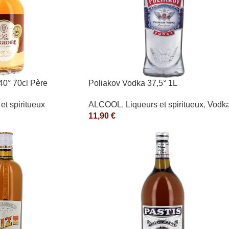
40° 70cl Père
Poliakov Vodka 37,5° 1L
ALCOOL
,
Liqueurs et spiritueux
,
Vodk
et spiritueux
11,90
€