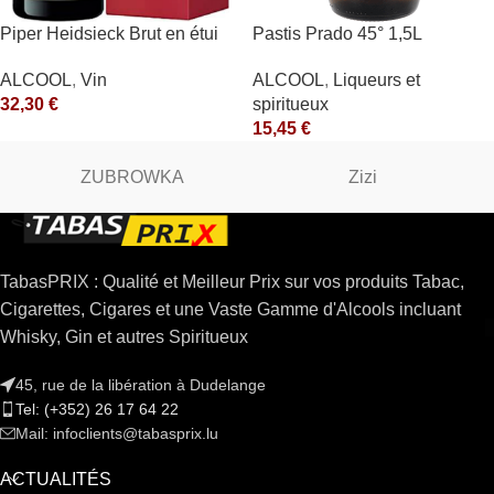
Piper Heidsieck Brut en étui
Pastis Prado 45° 1,5L
Piper Heidsieck Blanc
ALCOOL
,
Liqueurs et
ALCOOL
,
Vin
spiritueux
32,30
€
15,45
€
ZUBROWKA
Zizi
TabasPRIX : Qualité et Meilleur Prix sur vos produits Tabac,
Cigarettes, Cigares et une Vaste Gamme d'Alcools incluant
Whisky, Gin et autres Spiritueux
45, rue de la libération à Dudelange
Tel: (+352) 26 17 64 22
Mail: infoclients@tabasprix.lu
ACTUALITÉS