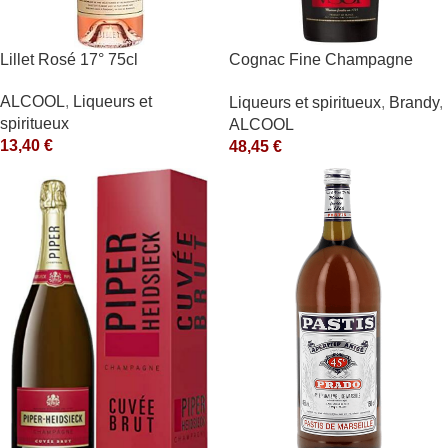
Lillet Rosé 17° 75cl
Cognac Fine Champagne
V.S.O.P. 40° Rémy Martin
ALCOOL
,
Liqueurs et
Liqueurs et spiritueux
,
Brandy
,
spiritueux
ALCOOL
13,40
€
48,45
€