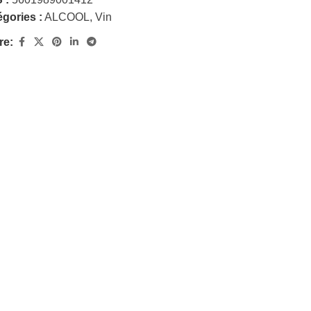
gories :
ALCOOL
,
Vin
re: