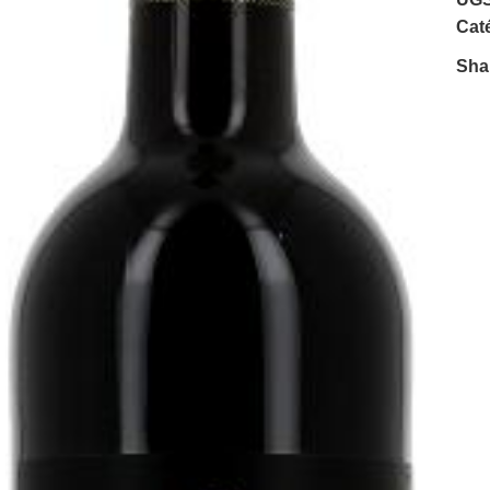
Caté
Sha