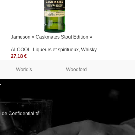
Jameson « Caskmates Stout Edition »
40°
m
ALCOOL
,
Liqueurs et spiritueux
,
Whisky
27,18
€
World's
Woodford
WINST
L
e de Confidentialité