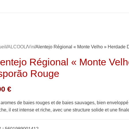
eil
ALCOOL
Vin
Alentejo Régional « Monte Velho » Herdade
lentejo Régional « Monte Vel
sporão Rouge
00
€
aromes de baies rouges et de baies sauvages, bien enveloppé a
he, il est intense et riche, avec une structure solide et une final
 :
5601989001412