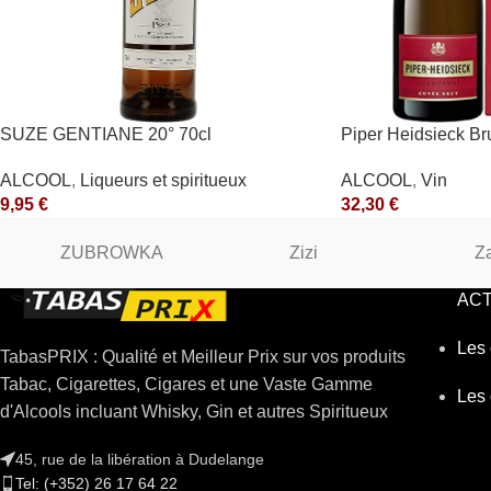
SUZE GENTIANE 20° 70cl
Piper Heidsieck Bru
Heidsieck Blanc
ALCOOL
,
Liqueurs et spiritueux
ALCOOL
,
Vin
9,95
€
32,30
€
ZUBROWKA
Zizi
Z
ACT
Les 
TabasPRIX : Qualité et Meilleur Prix sur vos produits
Tabac, Cigarettes, Cigares et une Vaste Gamme
Les 
d'Alcools incluant Whisky, Gin et autres Spiritueux
45, rue de la libération à Dudelange
Tel: (+352) 26 17 64 22