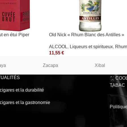
t en étui Piper
Old Nick « Rhum Blanc des Antilles »
40° Antilles Françaises
ALCOOL
,
Liqueurs et spiritueux
,
Rhu
11,55
€
aya
Zacapa
Xibal
UALITÉS
ALCOO
TABAC
cigares et la durabilité
cigares et la gastronomie
Politiqu