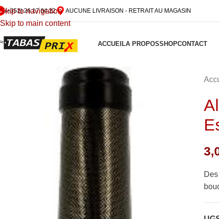
Skip to navigation
(+352) 26 17 64 22
AUCUNE LIVRAISON - RETRAIT AU MAGASIN
Skip to main content
ACCUEIL
A PROPOS
SHOP
CONTACT
Accu
A
E
3,
Des 
bouc
UGS