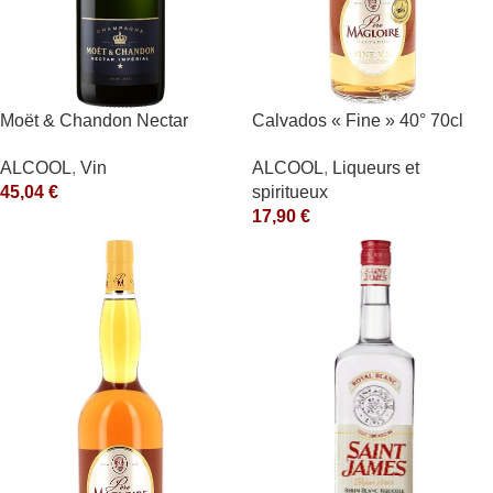
Moët & Chandon Nectar
Calvados « Fine » 40° 70cl
Impérial Moët & Chandon
Père Magloire
ALCOOL
,
Vin
ALCOOL
,
Liqueurs et
Blanc
45,04
€
spiritueux
17,90
€