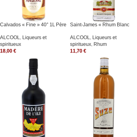
Calvados « Fine » 40° 1L Père
Saint-James « Rhum Blanc
Magloire
Agricole » 40°
ALCOOL
,
Liqueurs et
ALCOOL
,
Liqueurs et
spiritueux
spiritueux
,
Rhum
18,00
€
11,70
€