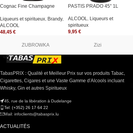
Cognac Fine Champagne
PASTIS PRADO 45° 1L
V.S.O.P. 40° Rémy Martin
ALCOOL
,
Liqueurs et
Liqueurs et spiritueux
,
Brandy
,
spiritueux
ALCOOL
9,95
€
48,45
€
ZUBROWKA
Zizi
TabasPRIX : Qualité et Meilleur Prix sur vos produits Tabac,
Cigarettes, Cigares et une Vaste Gamme d'Alcools incluant
Whisky, Gin et autres Spiritueux
45, rue de la libération à Dudelange
Tel: (+352) 26 17 64 22
Mail: infoclients@tabasprix.lu
ACTUALITÉS