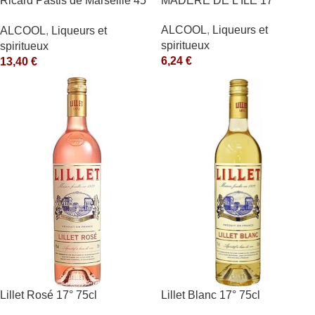
Ricard Pastis de Marseille 45°
MADERE DE L’ILE 17°
1L
ALCOOL
,
Liqueurs et
ALCOOL
,
Liqueurs et
spiritueux
spiritueux
6,24
€
13,40
€
Lillet Rosé 17° 75cl
Lillet Blanc 17° 75cl