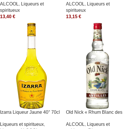
ALCOOL
,
Liqueurs et
ALCOOL
,
Liqueurs et
spiritueux
spiritueux
13,40
€
13,15
€
Izarra Liqueur Jaune 40° 70cl
Old Nick « Rhum Blanc des
Antilles » 40° Antilles
Liqueurs et spiritueux
,
ALCOOL
,
Liqueurs et
Françaises