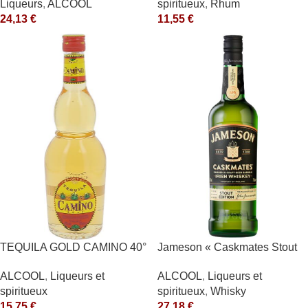
Liqueurs
,
ALCOOL
spiritueux
,
Rhum
24,13
€
11,55
€
TEQUILA GOLD CAMINO 40°
Jameson « Caskmates Stout
Edition » 40°
ALCOOL
,
Liqueurs et
ALCOOL
,
Liqueurs et
spiritueux
spiritueux
,
Whisky
15,75
€
27,18
€