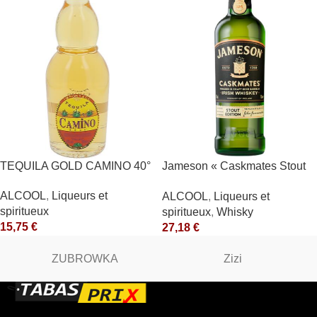
TEQUILA GOLD CAMINO 40°
Jameson « Caskmates Stout
Edition » 40°
ALCOOL
,
Liqueurs et
ALCOOL
,
Liqueurs et
spiritueux
spiritueux
,
Whisky
15,75
€
27,18
€
ZUBROWKA
Zizi