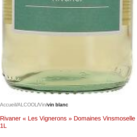
Accueil
ALCOOL
Vin
vin blanc
Rivaner « Les Vignerons » Domaines Vinsmoselle
1L