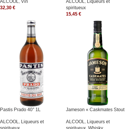
ALCOOL
,
Liqueurs et
ALCOOL
,
Vin
spiritueux
32,30
€
15,45
€
Pastis Prado 40° 1L
Jameson « Caskmates Stout
Edition » 40°
ALCOOL
,
Liqueurs et
ALCOOL
,
Liqueurs et
spiritueux
spiritueux
,
Whisky