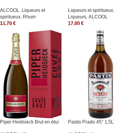
Agricole » 40°
40° 70cl
ALCOOL
,
Liqueurs et
Liqueurs et spiritueux
,
spiritueux
,
Rhum
Liqueurs
,
ALCOOL
11,70
€
17,00
€
Piper Heidsieck Brut en étui
Pastis Prado 45° 1,5L
Piper Heidsieck Blanc